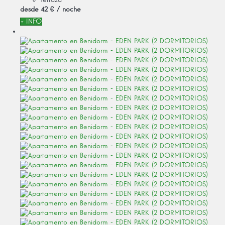
Terraza
desde
42 €
/ noche
+ INFO