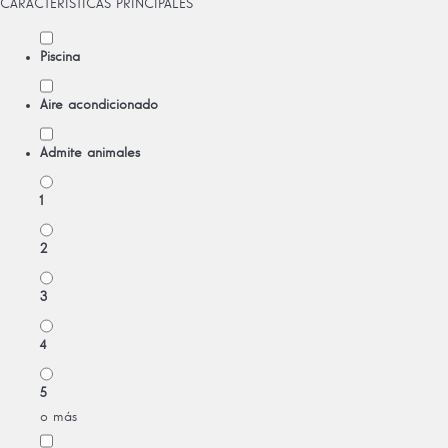
CARACTERÍSTICAS PRINCIPALES
Piscina
Aire acondicionado
Admite animales
1
2
3
4
5
o más