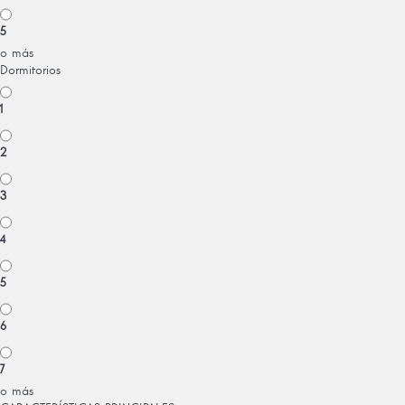
5
o más
Dormitorios
1
2
3
4
5
6
7
o más