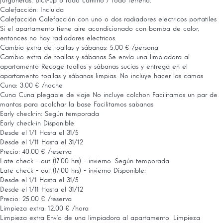
furgonetas, pick-up o todo camino / todo terreno.
Calefacción: Incluida
Calefacción
Calefacción con uno o dos radiadores electricos portatiles
Si el apartamento tiene aire acondicionado con bomba de calor,
entonces no hay radiadores electricos.
Cambio extra de toallas y sábanas: 5,00 € /persona
Cambio extra de toallas y sábanas
Se envía una limpiadora al
apartamento Recoge toallas y sábanas sucias y entrega en el
apartamento toallas y sábanas limpias. No incluye hacer las camas
Cuna: 3,00 € /noche
Cuna
Cuna plegable de viaje No incluye colchon Facilitamos un par de
mantas para acolchar la base Facilitamos sabanas
Early check-in: Según temporada
Early check-in
Disponible:
Desde el 1/1 Hasta el 31/5
Desde el 1/11 Hasta el 31/12
Precio: 40,00 € /reserva
Late check - out (17:00 hrs) - invierno: Según temporada
Late check - out (17:00 hrs) - invierno
Disponible:
Desde el 1/1 Hasta el 31/5
Desde el 1/11 Hasta el 31/12
Precio: 25,00 € /reserva
Limpieza extra: 12,00 € /hora
Limpieza extra
Envío de una limpiadora al apartamento. Limpieza