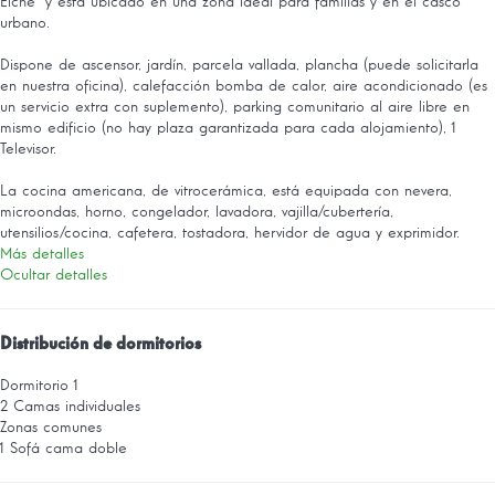
Elche" y está ubicado en una zona ideal para familias y en el casco
urbano.
Dispone de ascensor, jardín, parcela vallada, plancha (puede solicitarla
en nuestra oficina), calefacción bomba de calor, aire acondicionado (es
un servicio extra con suplemento), parking comunitario al aire libre en
mismo edificio (no hay plaza garantizada para cada alojamiento), 1
Televisor.
La cocina americana, de vitrocerámica, está equipada con nevera,
microondas, horno, congelador, lavadora, vajilla/cubertería,
utensilios/cocina, cafetera, tostadora, hervidor de agua y exprimidor.
Más detalles
Ocultar detalles
Distribución de dormitorios
Dormitorio 1
2 Camas individuales
Zonas comunes
1 Sofá cama doble