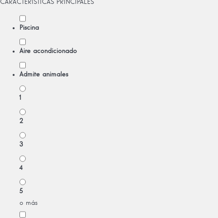
CARACTERÍSTICAS PRINCIPALES
Piscina
Aire acondicionado
Admite animales
1
2
3
4
5
o más