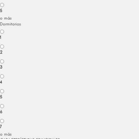
5
o más
Dormitorios
1
2
3
4
5
6
7
o más