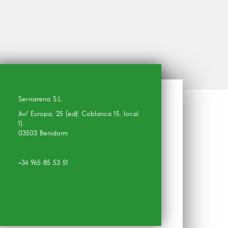
Serviarena S.L
Av/ Europa, 25 (edf. Coblanca 15, local
1).
03503 Benidorm
+34 965 85 25 12
+34 965 85 53 51
reservas@fincasarena.com