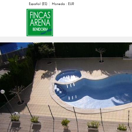
Español (ES)
Moneda :
EUR