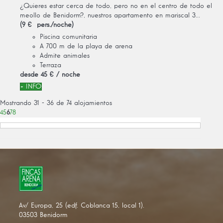
¿Quieres estar cerca de todo, pero no en el centro de todo el
meollo de Benidorm?, nuestros apartamento en mariscal 3...
(9 € pers./noche)
Piscina comunitaria
A 700 m de la playa de arena
Admite animales
Terraza
desde
45 €
/ noche
+ INFO
Mostrando 31 - 36 de 74 alojamientos
4
5
6
7
8
Av/ Europa, 25 (edf. Coblanca 15, local 1).
03503 Benidorm