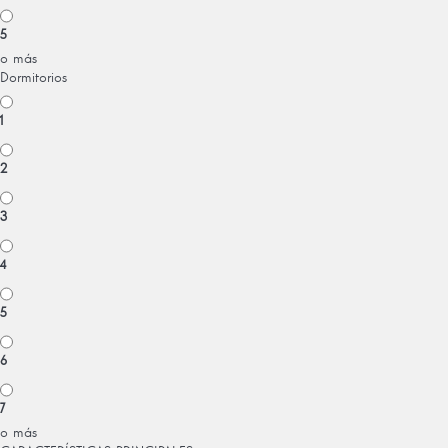
5
o más
Dormitorios
1
2
3
4
5
6
7
o más