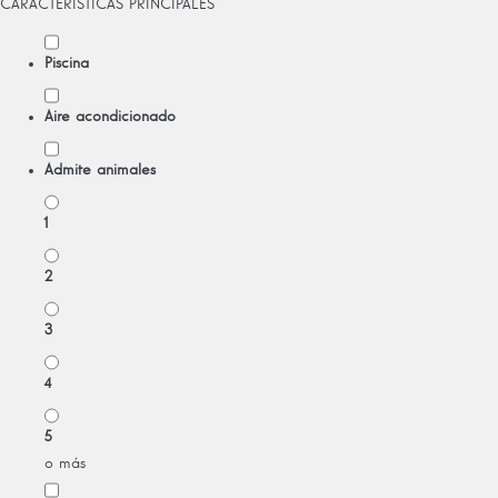
CARACTERÍSTICAS PRINCIPALES
Piscina
Aire acondicionado
Admite animales
1
2
3
4
5
o más