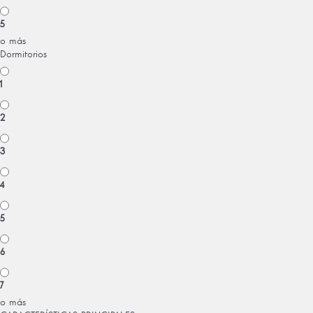
5
o más
Dormitorios
1
2
3
4
5
6
7
o más