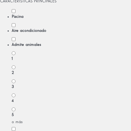
CARACTERÍSTICAS PRINCIPALES
Piscina
Aire acondicionado
Admite animales
1
2
3
4
5
o más