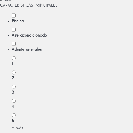
CARACTERÍSTICAS PRINCIPALES
Piscina
Aire acondicionado
Admite animales
1
2
3
4
5
o más