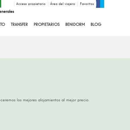
Acceso propietario
Área del viajero
Favoritos
enerales
TO
TRANSFER
PROPIETARIOS
BENIDORM
BLOG
receremos los mejores alojamientos al mejor precio.