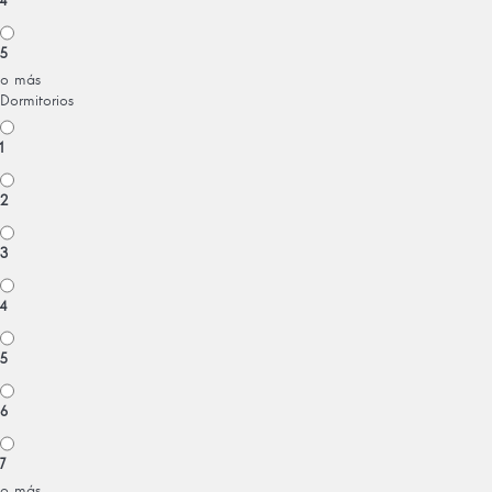
4
5
o más
Dormitorios
1
2
3
4
5
6
7
o más