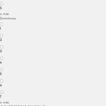
5
o más
Dormitorios
1
2
3
4
5
6
7
o más