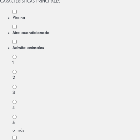
CARACTERÍSTICAS PRINCIPALES
Piscina
Aire acondicionado
Admite animales
1
2
3
4
5
o más