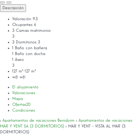
Descripción
Valoración
9.3
Ocupantes
6
3 Camas matrimonio
3
3 Dormitorios
3
1 Baño con bañera
1 Baño con ducha
1 Aseo
3
127 m²
127 m²
wifi
wifi
El alojamiento
Valoraciones
Mapa
Ofertas
20
Condiciones
›
Apartamentos de vacaciones Benidorm
›
Apartamentos de vacaciones
MAR Y VENT 5A (3 DORMITORIOS)
› MAR Y VENT - VISTA AL MAR (3
DORMITORIOS)