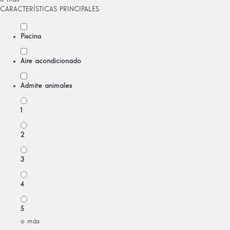
CARACTERÍSTICAS PRINCIPALES
Piscina
Aire acondicionado
Admite animales
1
2
3
4
5
o más