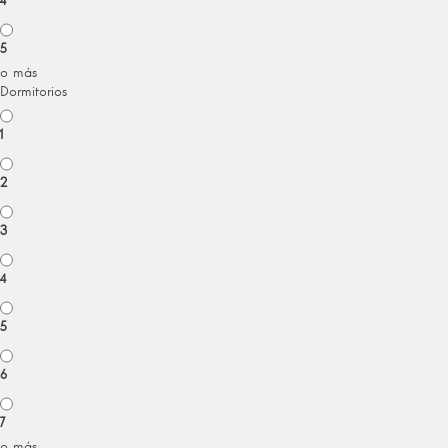
4
5
o más
Dormitorios
1
2
3
4
5
6
7
o más