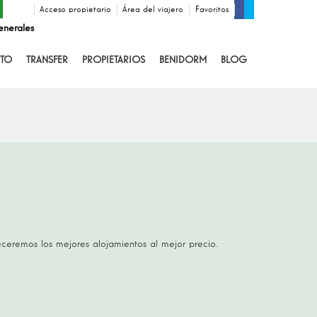
Acceso propietario
Área del viajero
Favoritos
enerales
TO
TRANSFER
PROPIETARIOS
BENIDORM
BLOG
receremos los mejores alojamientos al mejor precio.