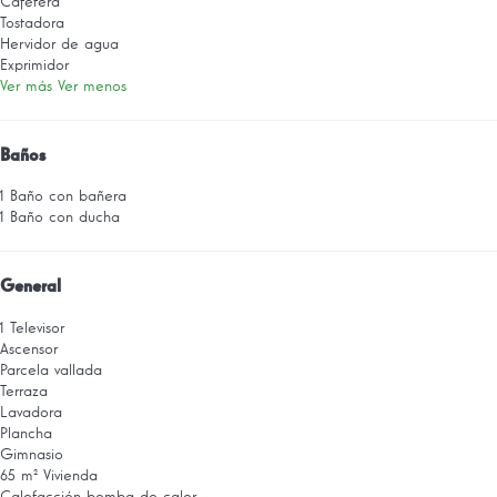
Cafetera
Tostadora
Hervidor de agua
Exprimidor
Ver más
Ver menos
Baños
1 Baño con bañera
1 Baño con ducha
General
1 Televisor
Ascensor
Parcela vallada
Terraza
Lavadora
Plancha
Gimnasio
65 m² Vivienda
Calefacción bomba de calor