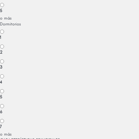
5
o más
Dormitorios
1
2
3
4
5
6
7
o más