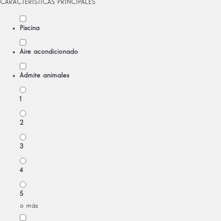
CARACTERÍSTICAS PRINCIPALES
Piscina
Aire acondicionado
Admite animales
1
2
3
4
5
o más