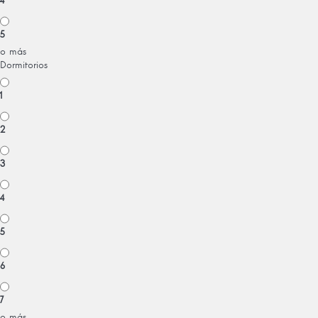
4
5
o más
Dormitorios
1
2
3
4
5
6
7
o más