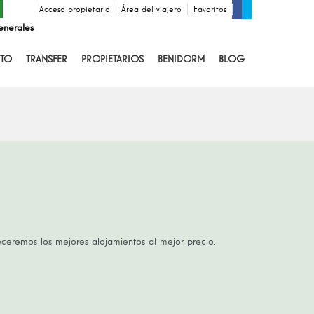
Acceso propietario
Área del viajero
Favoritos
enerales
TO
TRANSFER
PROPIETARIOS
BENIDORM
BLOG
receremos los mejores alojamientos al mejor precio.