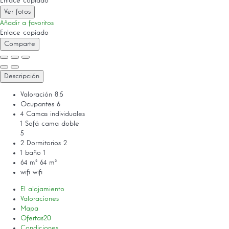
Enlace copiado
Ver fotos
Añadir a favoritos
Enlace copiado
Comparte
Descripción
Valoración
8.5
Ocupantes
6
4 Camas individuales
1 Sofá cama doble
5
2 Dormitorios
2
1 baño
1
64 m²
64 m²
wifi
wifi
El alojamiento
Valoraciones
Mapa
Ofertas
20
Condiciones