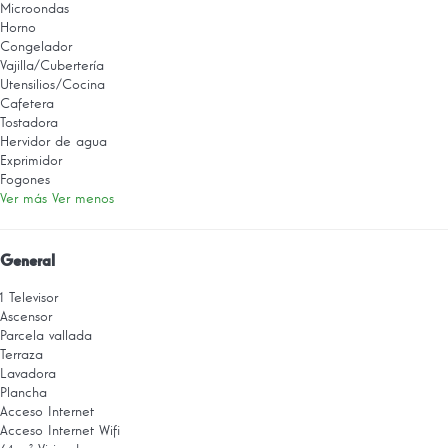
Microondas
Horno
Congelador
Vajilla/Cubertería
Utensilios/Cocina
Cafetera
Tostadora
Hervidor de agua
Exprimidor
Fogones
Ver más
Ver menos
General
1 Televisor
Ascensor
Parcela vallada
Terraza
Lavadora
Plancha
Acceso Internet
Acceso Internet
Wifi