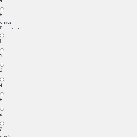
4
5
o más
Dormitorios
1
2
3
4
5
6
7
o más