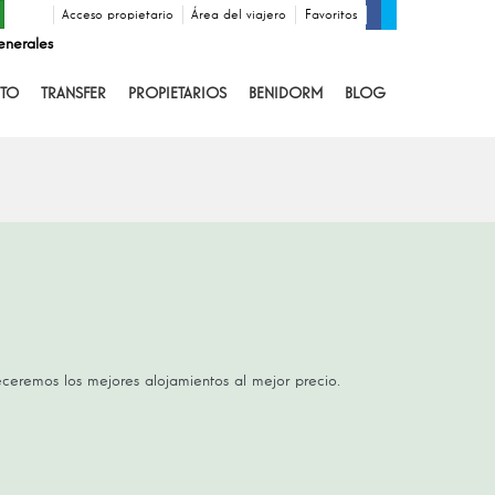
Acceso propietario
Área del viajero
Favoritos
enerales
TO
TRANSFER
PROPIETARIOS
BENIDORM
BLOG
receremos los mejores alojamientos al mejor precio.