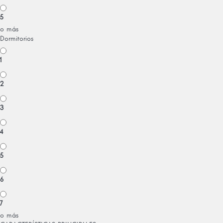
5
o más
Dormitorios
1
2
3
4
5
6
7
o más