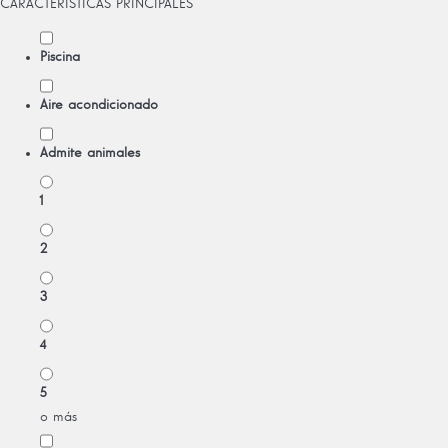
CARACTERÍSTICAS PRINCIPALES
Piscina
Aire acondicionado
Admite animales
1
2
3
4
5
o más