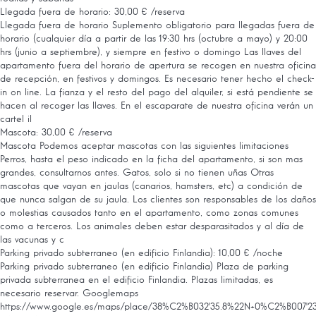
Llegada fuera de horario: 30,00 € /reserva
Llegada fuera de horario
Suplemento obligatorio para llegadas fuera de
horario (cualquier día a partir de las 19:30 hrs (octubre a mayo) y 20:00
hrs (junio a septiembre), y siempre en festivo o domingo Las llaves del
apartamento fuera del horario de apertura se recogen en nuestra oficina
de recepción, en festivos y domingos. Es necesario tener hecho el check-
in on line. La fianza y el resto del pago del alquiler, si está pendiente se
hacen al recoger las llaves. En el escaparate de nuestra oficina verán un
cartel il
Mascota: 30,00 € /reserva
Mascota
Podemos aceptar mascotas con las siguientes limitaciones
Perros, hasta el peso indicado en la ficha del apartamento, si son mas
grandes, consultarnos antes. Gatos, solo si no tienen uñas Otras
mascotas que vayan en jaulas (canarios, hamsters, etc) a condición de
que nunca salgan de su jaula. Los clientes son responsables de los daños
o molestias causados tanto en el apartamento, como zonas comunes
como a terceros. Los animales deben estar desparasitados y al día de
las vacunas y c
Parking privado subterraneo (en edificio Finlandia): 10,00 € /noche
Parking privado subterraneo (en edificio Finlandia)
Plaza de parking
privada subterranea en el edificio Finlandia. Plazas limitadas, es
necesario reservar. Googlemaps
https://www.google.es/maps/place/38%C2%B032'35.8%22N+0%C2%B007'23.9%2