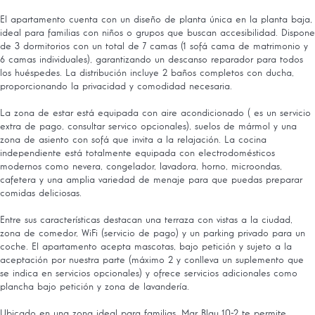
El apartamento cuenta con un diseño de planta única en la planta baja,
ideal para familias con niños o grupos que buscan accesibilidad. Dispone
de 3 dormitorios con un total de 7 camas (1 sofá cama de matrimonio y
6 camas individuales), garantizando un descanso reparador para todos
los huéspedes. La distribución incluye 2 baños completos con ducha,
proporcionando la privacidad y comodidad necesaria.
La zona de estar está equipada con aire acondicionado ( es un servicio
extra de pago, consultar servico opcionales), suelos de mármol y una
zona de asiento con sofá que invita a la relajación. La cocina
independiente está totalmente equipada con electrodomésticos
modernos como nevera, congelador, lavadora, horno, microondas,
cafetera y una amplia variedad de menaje para que puedas preparar
comidas deliciosas.
Entre sus características destacan una terraza con vistas a la ciudad,
zona de comedor, WiFi (servicio de pago) y un parking privado para un
coche. El apartamento acepta mascotas, bajo petición y sujeto a la
aceptación por nuestra parte (máximo 2 y conlleva un suplemento que
se indica en servicios opcionales) y ofrece servicios adicionales como
plancha bajo petición y zona de lavandería.
Ubicado en una zona ideal para familias, Mar Blau 10-2 te permite