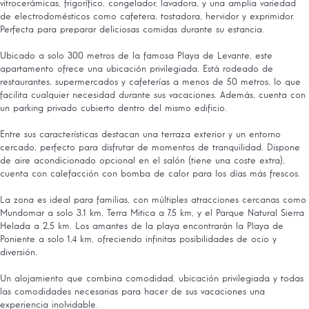
vitrocerámicas, frigorífico, congelador, lavadora, y una amplia variedad
de electrodomésticos como cafetera, tostadora, hervidor y exprimidor.
Perfecta para preparar deliciosas comidas durante su estancia.
Ubicado a solo 300 metros de la famosa Playa de Levante, este
apartamento ofrece una ubicación privilegiada. Está rodeado de
restaurantes, supermercados y cafeterías a menos de 50 metros, lo que
facilita cualquier necesidad durante sus vacaciones. Además, cuenta con
un parking privado cubierto dentro del mismo edificio.
Entre sus características destacan una terraza exterior y un entorno
cercado, perfecto para disfrutar de momentos de tranquilidad. Dispone
de aire acondicionado opcional en el salón (tiene una coste extra),
cuenta con calefacción con bomba de calor para los días más frescos.
La zona es ideal para familias, con múltiples atracciones cercanas como
Mundomar a solo 3,1 km, Terra Mitica a 7,5 km, y el Parque Natural Sierra
Helada a 2,5 km. Los amantes de la playa encontrarán la Playa de
Poniente a solo 1,4 km, ofreciendo infinitas posibilidades de ocio y
diversión.
Un alojamiento que combina comodidad, ubicación privilegiada y todas
las comodidades necesarias para hacer de sus vacaciones una
experiencia inolvidable.