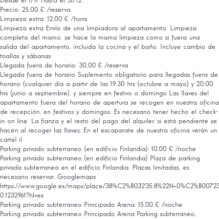
Desde el 1/11 Hasta el 31/12
Precio: 25,00 € /reserva
Limpieza extra: 12,00 € /hora
Limpieza extra
Envío de una limpiadora al apartamento. Limpieza
completa del mismo, se hace la misma limpieza como si fuera una
salida del apartamento, incluida la cocina y el baño. Incluye cambio de
toallas y sábanas
Llegada fuera de horario: 30,00 € /reserva
Llegada fuera de horario
Suplemento obligatorio para llegadas fuera de
horario (cualquier día a partir de las 19:30 hrs (octubre a mayo) y 20:00
hrs (junio a septiembre), y siempre en festivo o domingo Las llaves del
apartamento fuera del horario de apertura se recogen en nuestra oficina
de recepción, en festivos y domingos. Es necesario tener hecho el check-
in on line. La fianza y el resto del pago del alquiler, si está pendiente se
hacen al recoger las llaves. En el escaparate de nuestra oficina verán un
cartel il
Parking privado subterraneo (en edificio Finlandia): 10,00 € /noche
Parking privado subterraneo (en edificio Finlandia)
Plaza de parking
privada subterranea en el edificio Finlandia. Plazas limitadas, es
necesario reservar. Googlemaps
https://www.google.es/maps/place/38%C2%B032'35.8%22N+0%C2%B007'23.9%2
0.1232961?hl=es
Parking privado subterraneo Principado Arena: 15,00 € /noche
Parking privado subterraneo Principado Arena
Parking subterraneo,