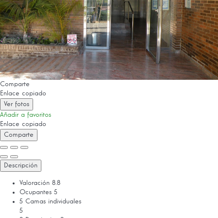
Comparte
Enlace copiado
Ver fotos
Añadir a favoritos
Enlace copiado
Comparte
Descripción
Valoración
8.8
Ocupantes
5
5 Camas individuales
5