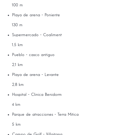
100 m
Playa de arena - Poniente
130 m
Supermercado - Coaliment
1,5 km
Pueblo - casco antiguo
2,1 km
Playa de arena - Levante
2,8 km
Hospital - Clinica Benidorm
4 km
Parque de atracciones - Terra Mitica
5 km
Campo de Golf - Villaitana