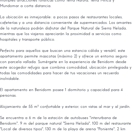
múltiples atracciones turísticas como Terra Natura, Terra Mítica y
Mundomar a corta distancia.
La ubicación es inmejorable: a pocos pasos de restaurantes locales,
cafeterías y a una distancia conveniente de supermercados. Los amantes
de la naturaleza podrán disfrutar del Parque Natural de Sierra Helada,
mientras que los viajeros apreciarán la proximidad a servicios como
hospitales y transporte público.
Perfecto para aquellos que buscan una estancia cálida y versátil, este
apartamento permite mascotas (máximo 2) y ofrece un entorno seguro
con parcela vallada. Sumérgete en la experiencia de Benidorm desde
este acogedor refugio que combina comodidad, ubicación privilegiada y
todas las comodidades para hacer de tus vacaciones un recuerdo
inolvidable.
El apartamento en Benidorm posee 1 dormitorio y capacidad para 4
personas.
Alojamiento de 55 m² confortable y exterior, con vistas al mar y al jardín.
Se encuentra a 6 m de la estación de autobuses "interurbana de
Benidorm", 9 m del parque natural "Sierra Helada", 100 m del restaurante
"Local de diversos tipos", 130 m de la playa de arena "Poniente", 2 km