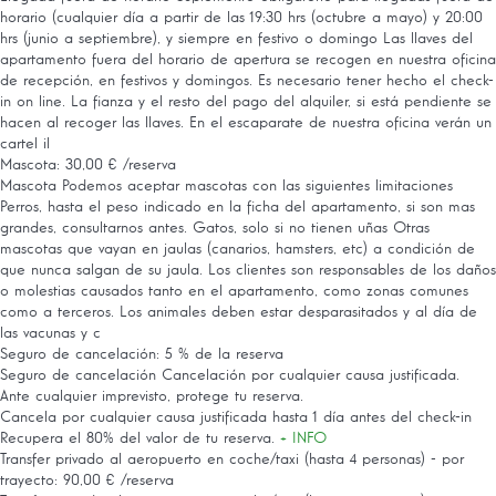
horario (cualquier día a partir de las 19:30 hrs (octubre a mayo) y 20:00
hrs (junio a septiembre), y siempre en festivo o domingo Las llaves del
apartamento fuera del horario de apertura se recogen en nuestra oficina
de recepción, en festivos y domingos. Es necesario tener hecho el check-
in on line. La fianza y el resto del pago del alquiler, si está pendiente se
hacen al recoger las llaves. En el escaparate de nuestra oficina verán un
cartel il
Mascota: 30,00 € /reserva
Mascota
Podemos aceptar mascotas con las siguientes limitaciones
Perros, hasta el peso indicado en la ficha del apartamento, si son mas
grandes, consultarnos antes. Gatos, solo si no tienen uñas Otras
mascotas que vayan en jaulas (canarios, hamsters, etc) a condición de
que nunca salgan de su jaula. Los clientes son responsables de los daños
o molestias causados tanto en el apartamento, como zonas comunes
como a terceros. Los animales deben estar desparasitados y al día de
las vacunas y c
Seguro de cancelación: 5 % de la reserva
Seguro de cancelación
Cancelación por cualquier causa justificada.
Ante cualquier imprevisto, protege tu reserva.
Cancela por cualquier causa justificada hasta 1 día antes del check-in
Recupera el 80% del valor de tu reserva.
+ INFO
Transfer privado al aeropuerto en coche/taxi (hasta 4 personas) - por
trayecto: 90,00 € /reserva