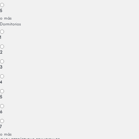
5
o más
Dormitorios
1
2
3
4
5
6
7
o más