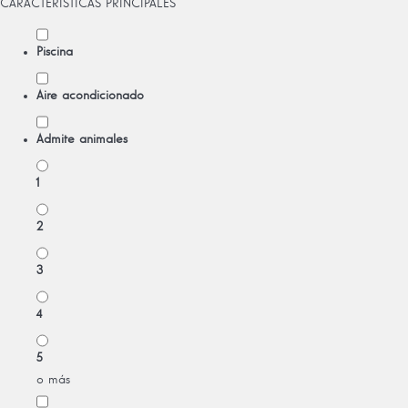
CARACTERÍSTICAS PRINCIPALES
Piscina
Aire acondicionado
Admite animales
1
2
3
4
5
o más