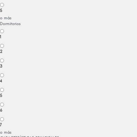
5
o más
Dormitorios
1
2
3
4
5
6
7
o más