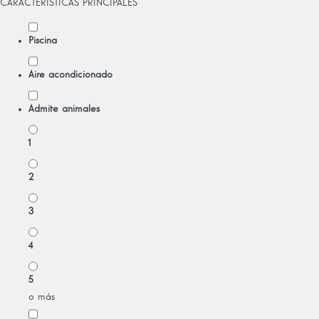
CARACTERÍSTICAS PRINCIPALES
Piscina
Aire acondicionado
Admite animales
1
2
3
4
5
o más