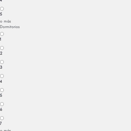
4
5
o más
Dormitorios
1
2
3
4
5
6
7
o más