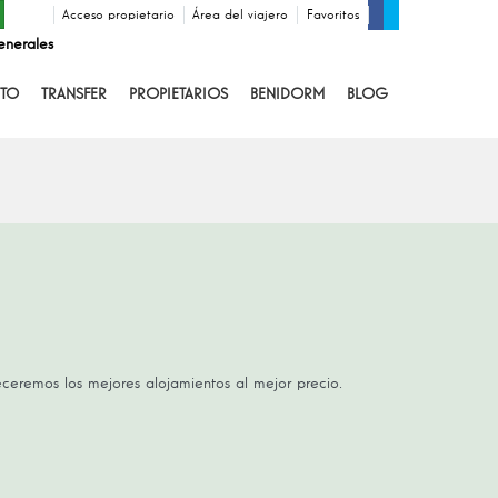
Acceso propietario
Área del viajero
Favoritos
enerales
TO
TRANSFER
PROPIETARIOS
BENIDORM
BLOG
receremos los mejores alojamientos al mejor precio.