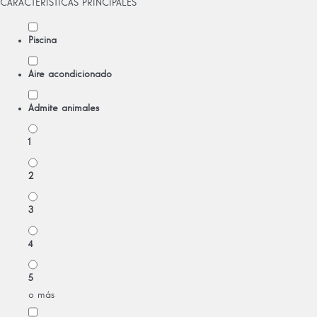
CARACTERÍSTICAS PRINCIPALES
Piscina
Aire acondicionado
Admite animales
1
2
3
4
5
o más