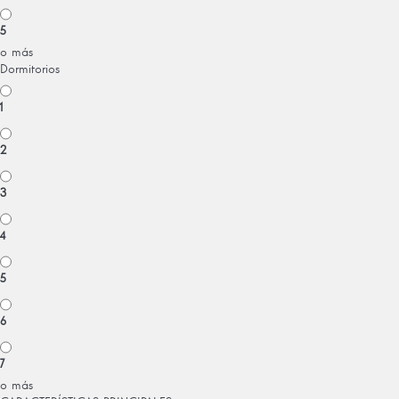
5
o más
Dormitorios
1
2
3
4
5
6
7
o más