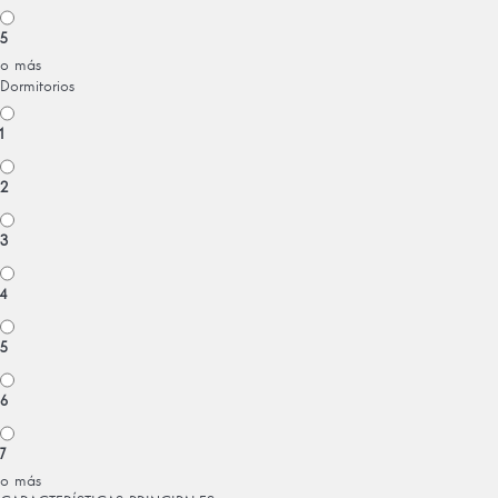
5
o más
Dormitorios
1
2
3
4
5
6
7
o más