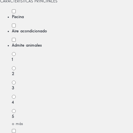
CARACTERÍSTICAS PRINCIPALES
Piscina
Aire acondicionado
Admite animales
1
2
3
4
5
o más