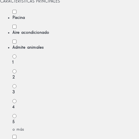
CARACTERÍSTICAS PRINCIPALES
Piscina
Aire acondicionado
Admite animales
1
2
3
4
5
o más