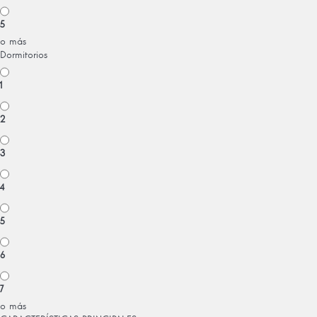
5
o más
Dormitorios
1
2
3
4
5
6
7
o más