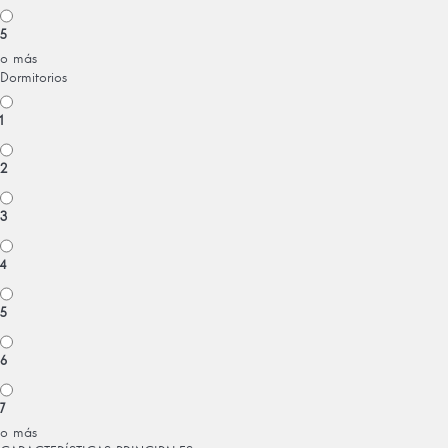
5
o más
Dormitorios
1
2
3
4
5
6
7
o más