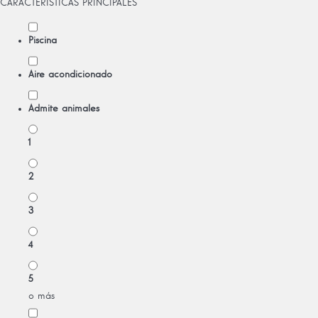
CARACTERÍSTICAS PRINCIPALES
Piscina
Aire acondicionado
Admite animales
1
2
3
4
5
o más