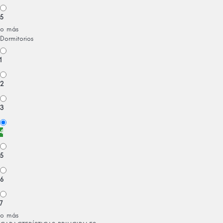
5
o más
Dormitorios
1
2
3
4
5
6
7
o más