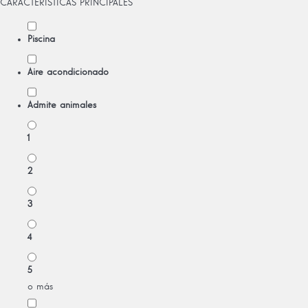
CARACTERÍSTICAS PRINCIPALES
Piscina
Aire acondicionado
Admite animales
1
2
3
4
5
o más