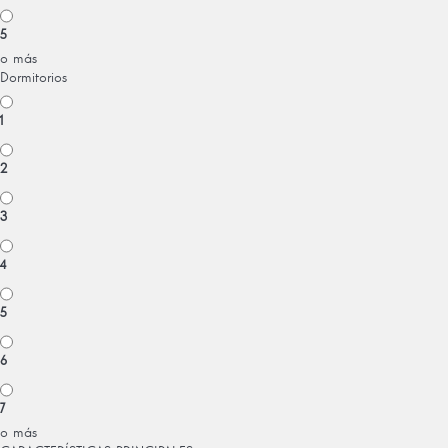
5
o más
Dormitorios
1
2
3
4
5
6
7
o más