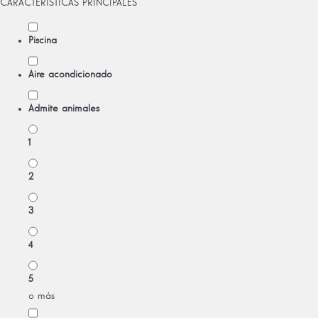
CARACTERÍSTICAS PRINCIPALES
Piscina
Aire acondicionado
Admite animales
1
2
3
4
5
o más