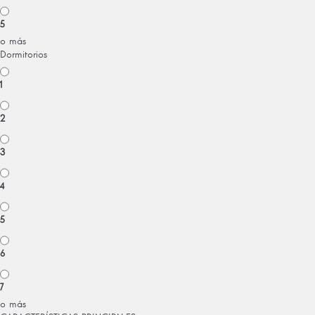
5
o más
Dormitorios
1
2
3
4
5
6
7
o más