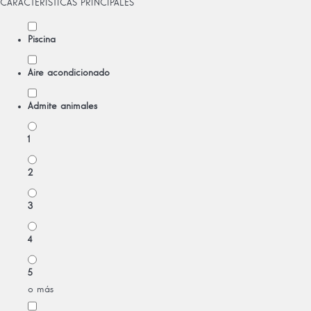
CARACTERÍSTICAS PRINCIPALES
Piscina
Aire acondicionado
Admite animales
1
2
3
4
5
o más