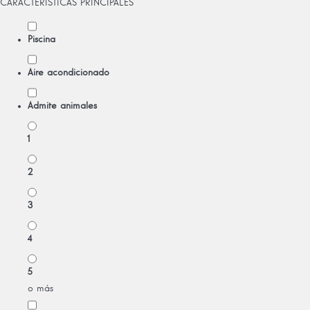
CARACTERÍSTICAS PRINCIPALES
Piscina
Aire acondicionado
Admite animales
1
2
3
4
5
o más