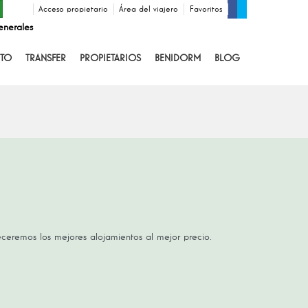
Acceso propietario
Área del viajero
Favoritos
enerales
TO
TRANSFER
PROPIETARIOS
BENIDORM
BLOG
receremos los mejores alojamientos al mejor precio.