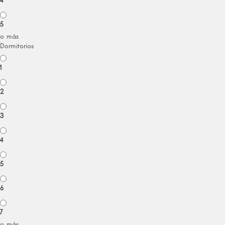
4
5
o más
Dormitorios
1
2
3
4
5
6
7
o más