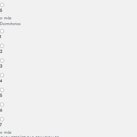
5
o más
Dormitorios
1
2
3
4
5
6
7
o más