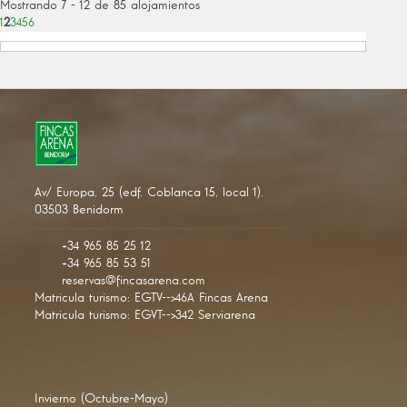
Mostrando 7 - 12 de 85 alojamientos
1
2
3
4
5
6
Av/ Europa, 25 (edf. Coblanca 15, local 1).
03503 Benidorm
+34 965 85 25 12
+34 965 85 53 51
reservas@fincasarena.com
Matricula turismo: EGTV-->46A Fincas Arena
Matricula turismo: EGVT-->342 Serviarena
Invierno (Octubre-Mayo)