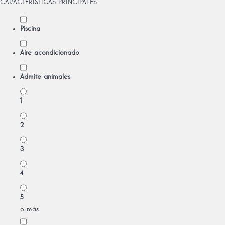
CARACTERÍSTICAS PRINCIPALES
Piscina
Aire acondicionado
Admite animales
1
2
3
4
5
o más