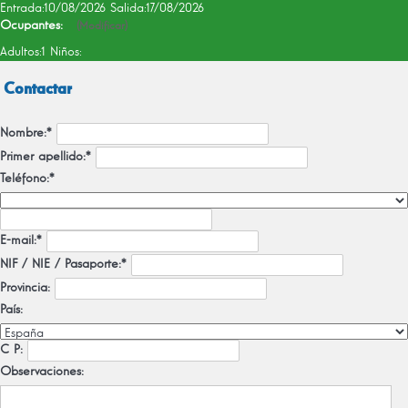
Entrada:
10/08/2026
Salida:
17/08/2026
Ocupantes:
(
Modificar
)
Adultos:
1
Niños:
Contactar
Nombre:*
Primer apellido:*
Teléfono:*
E-mail:*
NIF / NIE / Pasaporte:*
Provincia:
País:
C P:
Observaciones: