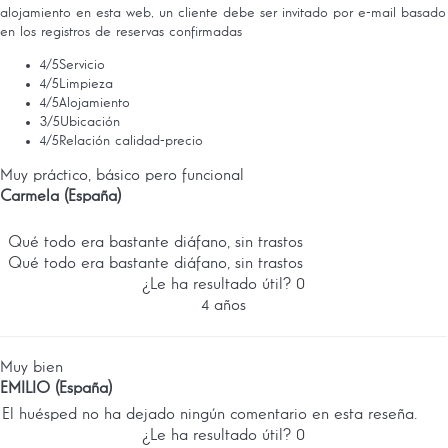
alojamiento en esta web, un cliente debe ser invitado por e-mail basado
en los registros de reservas confirmadas
4
/5
Servicio
4
/5
Limpieza
4
/5
Alojamiento
3
/5
Ubicación
4
/5
Relación calidad-precio
Muy práctico, básico pero funcional
Carmela (España)
Qué todo era bastante diáfano, sin trastos
Qué todo era bastante diáfano, sin trastos
¿Le ha resultado útil?
0
4 años
Muy bien
EMILIO (España)
El huésped no ha dejado ningún comentario en esta reseña.
¿Le ha resultado útil?
0