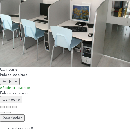
Comparte
Enlace copiado
Ver fotos
Añadir a favoritos
Enlace copiado
Comparte
Descripción
Valoración
8