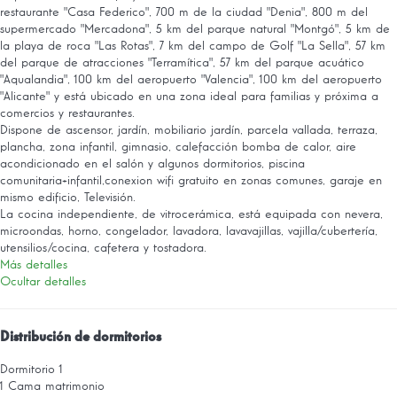
restaurante "Casa Federico", 700 m de la ciudad "Denia", 800 m del
supermercado "Mercadona", 5 km del parque natural "Montgó", 5 km de
la playa de roca "Las Rotas", 7 km del campo de Golf "La Sella", 57 km
del parque de atracciones "Terramítica", 57 km del parque acuático
"Aqualandia", 100 km del aeropuerto "Valencia", 100 km del aeropuerto
"Alicante" y está ubicado en una zona ideal para familias y próxima a
comercios y restaurantes.
Dispone de ascensor, jardín, mobiliario jardín, parcela vallada, terraza,
plancha, zona infantil, gimnasio, calefacción bomba de calor, aire
acondicionado en el salón y algunos dormitorios, piscina
comunitaria+infantil,conexion wifi gratuito en zonas comunes, garaje en
mismo edificio, Televisión.
La cocina independiente, de vitrocerámica, está equipada con nevera,
microondas, horno, congelador, lavadora, lavavajillas, vajilla/cubertería,
utensilios/cocina, cafetera y tostadora.
Más detalles
Ocultar detalles
Distribución de dormitorios
Dormitorio 1
1 Cama matrimonio