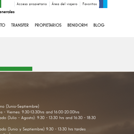
Acceso propietario
Área del viajero
Favoritos
enerales
TO
TRANSFER
PROPIETARIOS
BENIDORM
BLOG
S ALOJAMIENTOS
no (Junio-Septiembre)
s - Viernes: 9:30-13:30hrs and 16:00-20:00hrs
do (Julio - Agosto): 9:30 - 13:30 hrs and 16:30 - 18:30
do (Junio y Septiembre) 9:30 - 13:30 hrs tardes