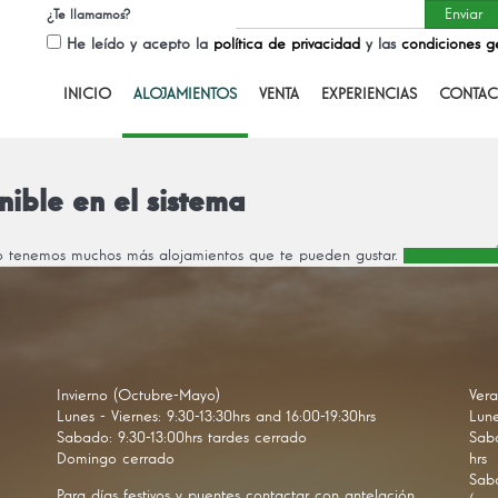
¿Te llamamos?
He leído y acepto la
política de privacidad
y las
condiciones g
INICIO
ALOJAMIENTOS
VENTA
EXPERIENCIAS
CONTAC
nible en el sistema
ro tenemos muchos más alojamientos que te pueden gustar.
DESCUBRE MÁ
Invierno (Octubre-Mayo)
Vera
Lunes - Viernes: 9:30-13:30hrs and 16:00-19:30hrs
Lune
Sabado: 9:30-13:00hrs tardes cerrado
Saba
Domingo cerrado
hrs
Saba
Para días festivos y puentes contactar con antelación