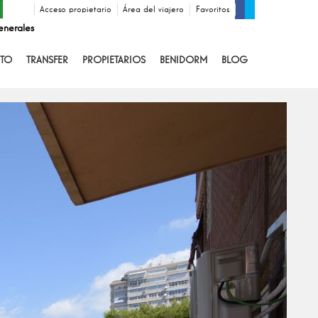
Acceso propietario
Área del viajero
Favoritos
enerales
TO
TRANSFER
PROPIETARIOS
BENIDORM
BLOG