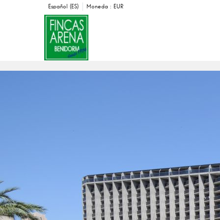
Español (ES)
Moneda :
EUR