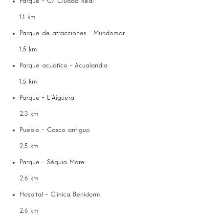
Parque - C/ Ciudad Real
1,1 km
Parque de atracciones - Mundomar
1,5 km
Parque acuático - Acualandia
1,5 km
Parque - L´Aigüera
2,3 km
Pueblo - Casco antiguo
2,5 km
Parque - Séquia Mare
2,6 km
Hospital - Clinica Benidorm
2,6 km