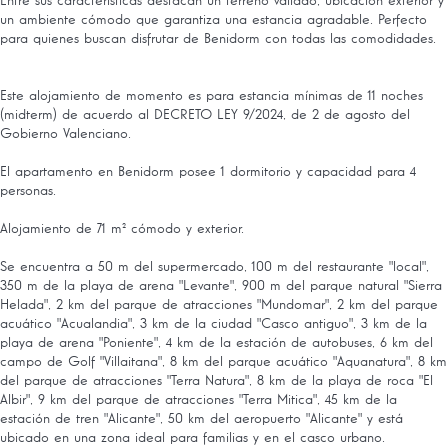
Entre sus características destacan un terreno vallado, ubicación exterior y
un ambiente cómodo que garantiza una estancia agradable. Perfecto
para quienes buscan disfrutar de Benidorm con todas las comodidades.
Este alojamiento de momento es para estancia mínimas de 11 noches
(midterm) de acuerdo al DECRETO LEY 9/2024, de 2 de agosto del
Gobierno Valenciano.
El apartamento en Benidorm posee 1 dormitorio y capacidad para 4
personas.
Alojamiento de 71 m² cómodo y exterior.
Se encuentra a 50 m del supermercado, 100 m del restaurante "local",
350 m de la playa de arena "Levante", 900 m del parque natural "Sierra
Helada", 2 km del parque de atracciones "Mundomar", 2 km del parque
acuático "Acualandia", 3 km de la ciudad "Casco antiguo", 3 km de la
playa de arena "Poniente", 4 km de la estación de autobuses, 6 km del
campo de Golf "Villaitana", 8 km del parque acuático "Aquanatura", 8 km
del parque de atracciones "Terra Natura", 8 km de la playa de roca "El
Albir", 9 km del parque de atracciones "Terra Mitica", 45 km de la
estación de tren "Alicante", 50 km del aeropuerto "Alicante" y está
ubicado en una zona ideal para familias y en el casco urbano.