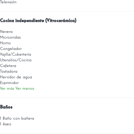
Televisión
Cocina independiente (Vitrocerámica)
Nevera
Microondas
Horno
Congelador
Vajilla/Cubertería
Utensilios/Cocina
Cafetera
Tostadora
Hervidor de agua
Exprimidor
Ver más
Ver menos
Baños
1 Baño con bañera
1 Aseo