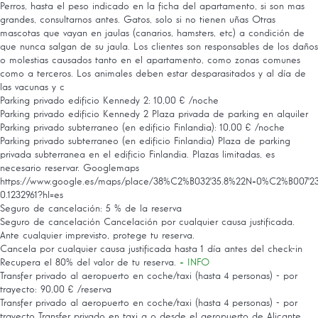
Perros, hasta el peso indicado en la ficha del apartamento, si son mas
grandes, consultarnos antes. Gatos, solo si no tienen uñas Otras
mascotas que vayan en jaulas (canarios, hamsters, etc) a condición de
que nunca salgan de su jaula. Los clientes son responsables de los daños
o molestias causados tanto en el apartamento, como zonas comunes
como a terceros. Los animales deben estar desparasitados y al día de
las vacunas y c
Parking privado edificio Kennedy 2: 10,00 € /noche
Parking privado edificio Kennedy 2
Plaza privada de parking en alquiler
Parking privado subterraneo (en edificio Finlandia): 10,00 € /noche
Parking privado subterraneo (en edificio Finlandia)
Plaza de parking
privada subterranea en el edificio Finlandia. Plazas limitadas, es
necesario reservar. Googlemaps
https://www.google.es/maps/place/38%C2%B032'35.8%22N+0%C2%B007'23.9%2
0.1232961?hl=es
Seguro de cancelación: 5 % de la reserva
Seguro de cancelación
Cancelación por cualquier causa justificada.
Ante cualquier imprevisto, protege tu reserva.
Cancela por cualquier causa justificada hasta 1 día antes del check-in
Recupera el 80% del valor de tu reserva.
+ INFO
Transfer privado al aeropuerto en coche/taxi (hasta 4 personas) - por
trayecto: 90,00 € /reserva
Transfer privado al aeropuerto en coche/taxi (hasta 4 personas) - por
trayecto
Transfer privado en taxi a o desde el aeropuerto de Alicante.