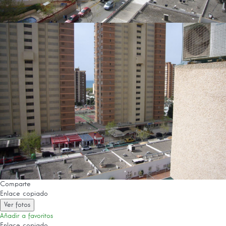
Comparte
Enlace copiado
Ver fotos
Añadir a favoritos
Enlace copiado