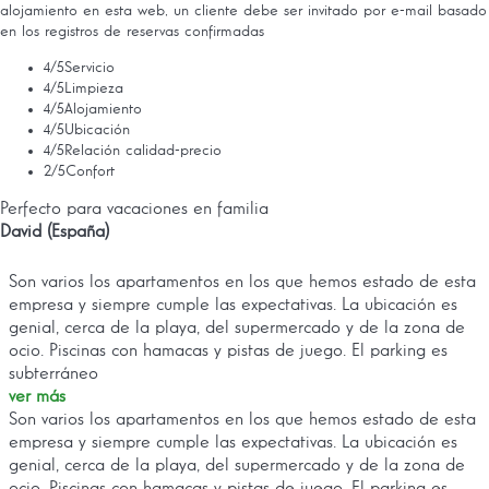
alojamiento en esta web, un cliente debe ser invitado por e-mail basado
en los registros de reservas confirmadas
4
/5
Servicio
4
/5
Limpieza
4
/5
Alojamiento
4
/5
Ubicación
4
/5
Relación calidad-precio
2
/5
Confort
Perfecto para vacaciones en familia
David (España)
Son varios los apartamentos en los que hemos estado de esta
empresa y siempre cumple las expectativas. La ubicación es
genial, cerca de la playa, del supermercado y de la zona de
ocio. Piscinas con hamacas y pistas de juego. El parking es
subterráneo
ver más
Son varios los apartamentos en los que hemos estado de esta
empresa y siempre cumple las expectativas. La ubicación es
genial, cerca de la playa, del supermercado y de la zona de
ocio. Piscinas con hamacas y pistas de juego. El parking es