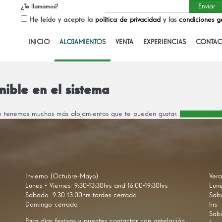
¿Te llamamos?
He leído y acepto la
política de privacidad
y las
condiciones g
INICIO
ALOJAMIENTOS
VENTA
EXPERIENCIAS
CONTAC
nible en el sistema
ro tenemos muchos más alojamientos que te pueden gustar.
DESCUBRE MÁ
Invierno (Octubre-Mayo)
Vera
Lunes - Viernes: 9:30-13:30hrs and 16:00-19:30hrs
Lune
Sabado: 9:30-13:00hrs tardes cerrado
Saba
Domingo cerrado
hrs
Saba
Para días festivos y puentes contactar con antelación