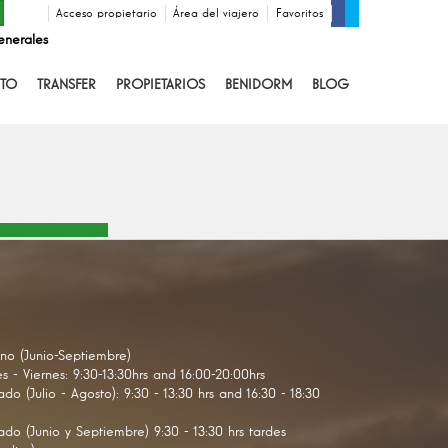
Acceso propietario
Área del viajero
Favoritos
enerales
TO
TRANSFER
PROPIETARIOS
BENIDORM
BLOG
S ALOJAMIENTOS
no (Junio-Septiembre)
s - Viernes: 9:30-13:30hrs and 16:00-20:00hrs
do (Julio - Agosto): 9:30 - 13:30 hrs and 16:30 - 18:30
do (Junio y Septiembre) 9:30 - 13:30 hrs tardes