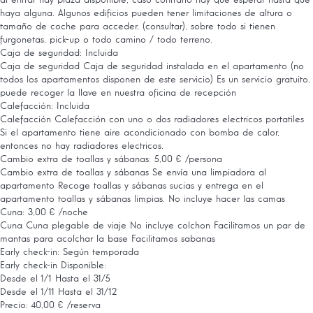
al entrar hay plaza disponible, caso contrario hay que esperar hasta que
haya alguna. Algunos edificios pueden tener limitaciones de altura o
tamaño de coche para acceder, (consultar), sobre todo si tienen
furgonetas, pick-up o todo camino / todo terreno.
Caja de seguridad: Incluida
Caja de seguridad
Caja de seguridad instalada en el apartamento (no
todos los apartamentos disponen de este servicio) Es un servicio gratuito,
puede recoger la llave en nuestra oficina de recepción
Calefacción: Incluida
Calefacción
Calefacción con uno o dos radiadores electricos portatiles
Si el apartamento tiene aire acondicionado con bomba de calor,
entonces no hay radiadores electricos.
Cambio extra de toallas y sábanas: 5,00 € /persona
Cambio extra de toallas y sábanas
Se envía una limpiadora al
apartamento Recoge toallas y sábanas sucias y entrega en el
apartamento toallas y sábanas limpias. No incluye hacer las camas
Cuna: 3,00 € /noche
Cuna
Cuna plegable de viaje No incluye colchon Facilitamos un par de
mantas para acolchar la base Facilitamos sabanas
Early check-in: Según temporada
Early check-in
Disponible:
Desde el 1/1 Hasta el 31/5
Desde el 1/11 Hasta el 31/12
Precio: 40,00 € /reserva