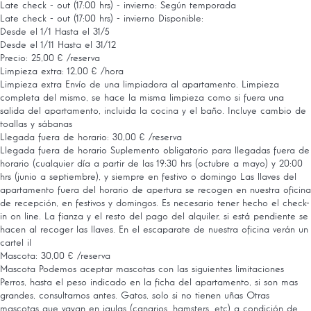
Late check - out (17:00 hrs) - invierno: Según temporada
Late check - out (17:00 hrs) - invierno
Disponible:
Desde el 1/1 Hasta el 31/5
Desde el 1/11 Hasta el 31/12
Precio: 25,00 € /reserva
Limpieza extra: 12,00 € /hora
Limpieza extra
Envío de una limpiadora al apartamento. Limpieza
completa del mismo, se hace la misma limpieza como si fuera una
salida del apartamento, incluida la cocina y el baño. Incluye cambio de
toallas y sábanas
Llegada fuera de horario: 30,00 € /reserva
Llegada fuera de horario
Suplemento obligatorio para llegadas fuera de
horario (cualquier día a partir de las 19:30 hrs (octubre a mayo) y 20:00
hrs (junio a septiembre), y siempre en festivo o domingo Las llaves del
apartamento fuera del horario de apertura se recogen en nuestra oficina
de recepción, en festivos y domingos. Es necesario tener hecho el check-
in on line. La fianza y el resto del pago del alquiler, si está pendiente se
hacen al recoger las llaves. En el escaparate de nuestra oficina verán un
cartel il
Mascota: 30,00 € /reserva
Mascota
Podemos aceptar mascotas con las siguientes limitaciones
Perros, hasta el peso indicado en la ficha del apartamento, si son mas
grandes, consultarnos antes. Gatos, solo si no tienen uñas Otras
mascotas que vayan en jaulas (canarios, hamsters, etc) a condición de