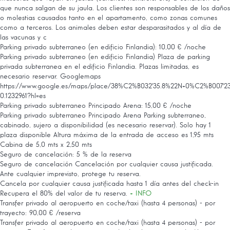
que nunca salgan de su jaula. Los clientes son responsables de los daños
o molestias causados tanto en el apartamento, como zonas comunes
como a terceros. Los animales deben estar desparasitados y al día de
las vacunas y c
Parking privado subterraneo (en edificio Finlandia): 10,00 € /noche
Parking privado subterraneo (en edificio Finlandia)
Plaza de parking
privada subterranea en el edificio Finlandia. Plazas limitadas, es
necesario reservar. Googlemaps
https://www.google.es/maps/place/38%C2%B032'35.8%22N+0%C2%B007'23.9%2
0.1232961?hl=es
Parking privado subterraneo Principado Arena: 15,00 € /noche
Parking privado subterraneo Principado Arena
Parking subterraneo,
cabinado, sujero a disponibilidad (es necesario reservar). Solo hay 1
plaza disponible Altura máxima de la entrada de acceso es 1,95 mts
Cabina de 5,0 mts x 2,50 mts
Seguro de cancelación: 5 % de la reserva
Seguro de cancelación
Cancelación por cualquier causa justificada.
Ante cualquier imprevisto, protege tu reserva.
Cancela por cualquier causa justificada hasta 1 día antes del check-in
Recupera el 80% del valor de tu reserva.
+ INFO
Transfer privado al aeropuerto en coche/taxi (hasta 4 personas) - por
trayecto: 90,00 € /reserva
Transfer privado al aeropuerto en coche/taxi (hasta 4 personas) - por