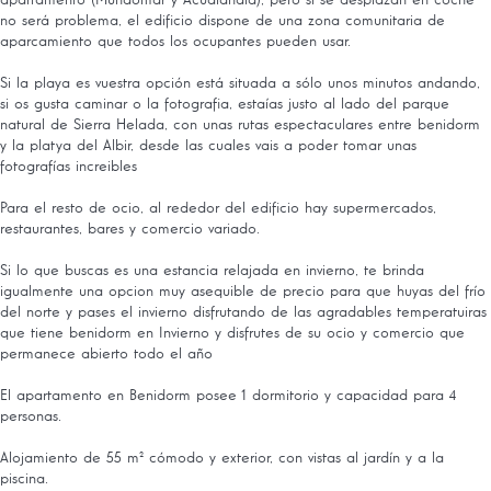
apartamento (Mundomar y Acualandia), pero si se desplazan en coche
no será problema, el edificio dispone de una zona comunitaria de
aparcamiento que todos los ocupantes pueden usar.
Si la playa es vuestra opción está situada a sólo unos minutos andando,
si os gusta caminar o la fotografia, estaías justo al lado del parque
natural de Sierra Helada, con unas rutas espectaculares entre benidorm
y la platya del Albir, desde las cuales vais a poder tomar unas
fotografías increibles
Para el resto de ocio, al rededor del edificio hay supermercados,
restaurantes, bares y comercio variado.
Si lo que buscas es una estancia relajada en invierno, te brinda
igualmente una opcion muy asequible de precio para que huyas del frío
del norte y pases el invierno disfrutando de las agradables temperatuiras
que tiene benidorm en Invierno y disfrutes de su ocio y comercio que
permanece abierto todo el año
El apartamento en Benidorm posee 1 dormitorio y capacidad para 4
personas.
Alojamiento de 55 m² cómodo y exterior, con vistas al jardín y a la
piscina.