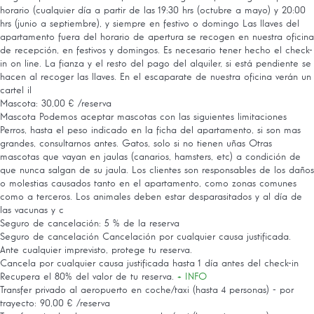
horario (cualquier día a partir de las 19:30 hrs (octubre a mayo) y 20:00
hrs (junio a septiembre), y siempre en festivo o domingo Las llaves del
apartamento fuera del horario de apertura se recogen en nuestra oficina
de recepción, en festivos y domingos. Es necesario tener hecho el check-
in on line. La fianza y el resto del pago del alquiler, si está pendiente se
hacen al recoger las llaves. En el escaparate de nuestra oficina verán un
cartel il
Mascota: 30,00 € /reserva
Mascota
Podemos aceptar mascotas con las siguientes limitaciones
Perros, hasta el peso indicado en la ficha del apartamento, si son mas
grandes, consultarnos antes. Gatos, solo si no tienen uñas Otras
mascotas que vayan en jaulas (canarios, hamsters, etc) a condición de
que nunca salgan de su jaula. Los clientes son responsables de los daños
o molestias causados tanto en el apartamento, como zonas comunes
como a terceros. Los animales deben estar desparasitados y al día de
las vacunas y c
Seguro de cancelación: 5 % de la reserva
Seguro de cancelación
Cancelación por cualquier causa justificada.
Ante cualquier imprevisto, protege tu reserva.
Cancela por cualquier causa justificada hasta 1 día antes del check-in
Recupera el 80% del valor de tu reserva.
+ INFO
Transfer privado al aeropuerto en coche/taxi (hasta 4 personas) - por
trayecto: 90,00 € /reserva