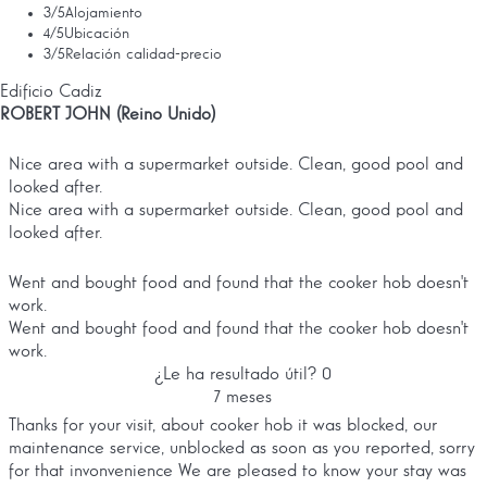
3
/5
Alojamiento
4
/5
Ubicación
3
/5
Relación calidad-precio
Edificio Cadiz
ROBERT JOHN (Reino Unido)
Nice area with a supermarket outside. Clean, good pool and
looked after.
Nice area with a supermarket outside. Clean, good pool and
looked after.
Went and bought food and found that the cooker hob doesn't
work.
Went and bought food and found that the cooker hob doesn't
work.
¿Le ha resultado útil?
0
7 meses
Thanks for your visit, about cooker hob it was blocked, our
maintenance service, unblocked as soon as you reported, sorry
for that invonvenience We are pleased to know your stay was