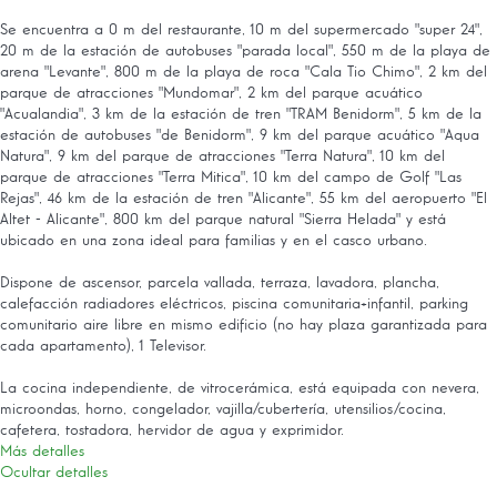
Se encuentra a 0 m del restaurante, 10 m del supermercado "super 24",
20 m de la estación de autobuses "parada local", 550 m de la playa de
arena "Levante", 800 m de la playa de roca "Cala Tio Chimo", 2 km del
parque de atracciones "Mundomar", 2 km del parque acuático
"Acualandia", 3 km de la estación de tren "TRAM Benidorm", 5 km de la
estación de autobuses "de Benidorm", 9 km del parque acuático "Aqua
Natura", 9 km del parque de atracciones "Terra Natura", 10 km del
parque de atracciones "Terra Mitica", 10 km del campo de Golf "Las
Rejas", 46 km de la estación de tren "Alicante", 55 km del aeropuerto "El
Altet - Alicante", 800 km del parque natural "Sierra Helada" y está
ubicado en una zona ideal para familias y en el casco urbano.
Dispone de ascensor, parcela vallada, terraza, lavadora, plancha,
calefacción radiadores eléctricos, piscina comunitaria+infantil, parking
comunitario aire libre en mismo edificio (no hay plaza garantizada para
cada apartamento), 1 Televisor.
La cocina independiente, de vitrocerámica, está equipada con nevera,
microondas, horno, congelador, vajilla/cubertería, utensilios/cocina,
cafetera, tostadora, hervidor de agua y exprimidor.
Más detalles
Ocultar detalles