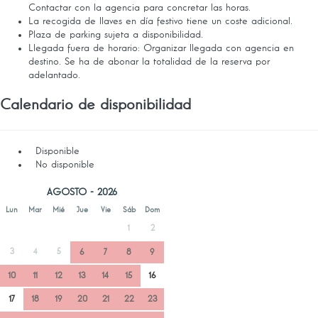
Contactar con la agencia para concretar las horas.
La recogida de llaves en día festivo tiene un coste adicional.
Plaza de parking sujeta a disponibilidad.
Llegada fuera de horario: Organizar llegada con agencia en
destino. Se ha de abonar la totalidad de la reserva por
adelantado.
Calendario de disponibilidad
Disponible
No disponible
AGOSTO - 2026
Lun
Mar
Mié
Jue
Vie
Sáb
Dom
1
2
3
4
5
6
7
8
9
10
11
12
13
14
15
16
17
18
19
20
21
22
23