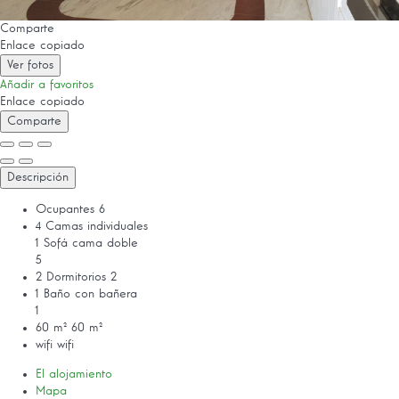
Comparte
Enlace copiado
Ver fotos
Añadir a favoritos
Enlace copiado
Comparte
Descripción
Ocupantes
6
4 Camas individuales
1 Sofá cama doble
5
2 Dormitorios
2
1 Baño con bañera
1
60 m²
60 m²
wifi
wifi
El alojamiento
Mapa