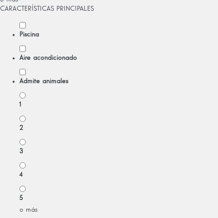
CARACTERÍSTICAS PRINCIPALES
Piscina
Aire acondicionado
Admite animales
1
2
3
4
5
o más