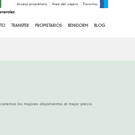
Acceso propietario
Área del viajero
Favoritos
enerales
TO
TRANSFER
PROPIETARIOS
BENIDORM
BLOG
receremos los mejores alojamientos al mejor precio.