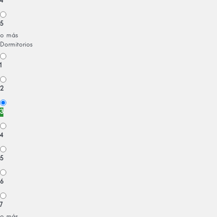
4
5
o más
Dormitorios
1
2
3
4
5
6
7
o más